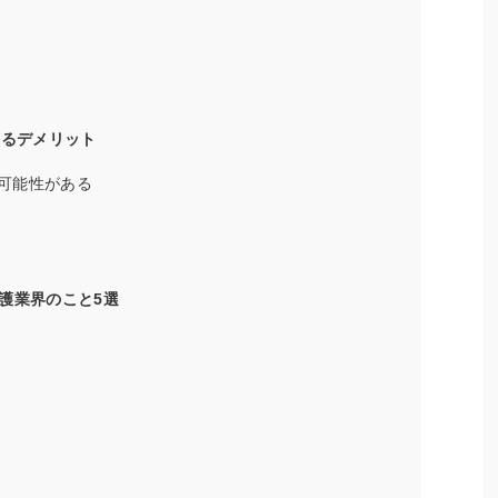
するデメリット
可能性がある
護業界のこと5選