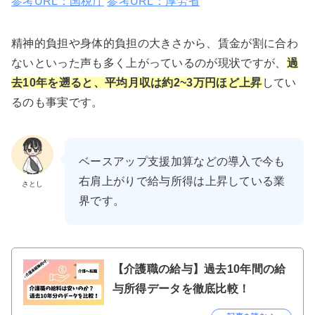
参考URL：国税庁
参考URL：厚労省
精神的負担や身体的負担の大きさから、賃金が割に合わ
ないといった声も多く上がっているのが現状ですが、
過
去10年を遡ると、平均月収は約2~3万円ほど上昇
してい
るのも事実です。
ベースアップ支援加算などの導入で今も
右肩上がりで給与所得は上昇している業
さとし
界です。
【介護職の給与】過去10年間の給
与所得データを徹底比較！