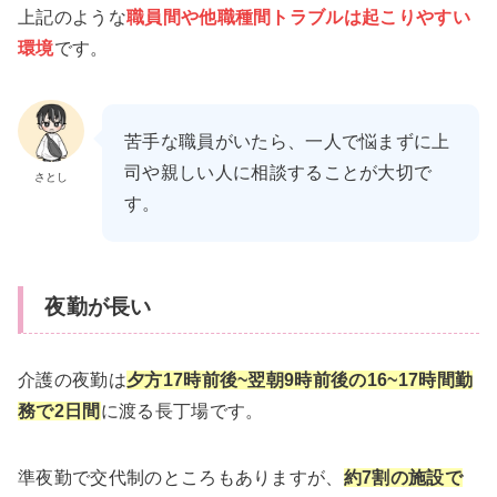
上記のような
職員間や他職種間トラブルは起こりやすい
環境
です。
苦手な職員がいたら、一人で悩まずに上
司や親しい人に相談することが大切で
さとし
す。
夜勤が長い
介護の夜勤は
夕方17時前後~翌朝9時前後の16~17時間勤
務で2日間
に渡る長丁場です。
準夜勤で交代制のところもありますが、
約7割の施設で